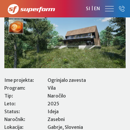
OGRINJALO ZAVETJA
SI
|
EN
DRUŽINSKA HIŠA
Ime projekta:
Ogrinjalo zavesta
Program:
Vila
Tip:
Naročilo
Leto:
2025
Status:
Ideja
Naročnik:
Zasebni
Lokacija:
Gabrje, Slovenia