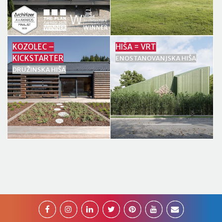
KOZOLEC –
HIŠA = VRT
KICKSTARTER
ENOSTANOVANJSKA HIŠA
DRUŽINSKA HIŠA