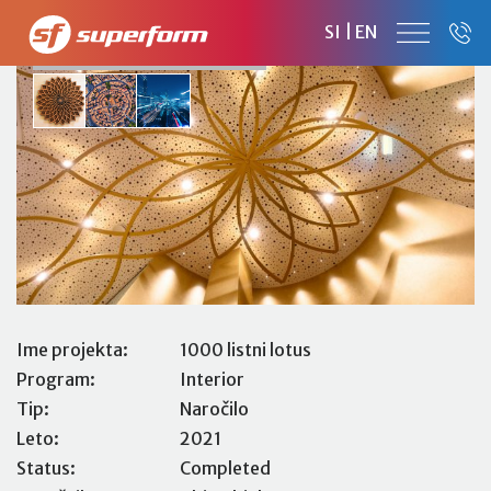
1000 LISTNI LOTUS
SI
|
EN
DHIMAHI POSLOVNI PROSTOR
Ime projekta:
1000 listni lotus
Program:
Interior
Tip:
Naročilo
Leto:
2021
Status:
Completed