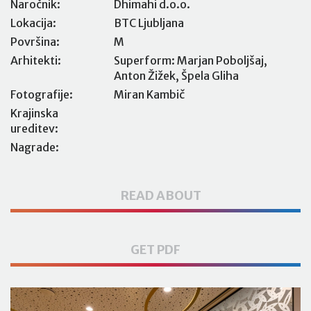
Naročnik:
Dhimahi d.o.o.
Lokacija:
BTC Ljubljana
Površina:
M
Arhitekti:
Superform: Marjan Poboljšaj,
Anton Žižek, Špela Gliha
Fotografije:
Miran Kambič
Krajinska
ureditev:
Nagrade:
READ ABOUT
GET PDF