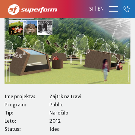
ZAJTRK NA TRAVI
SI
|
EN
GLAMPING
Ime projekta:
Zajtrk na travi
Program:
Public
Tip:
Naročilo
Leto:
2012
Status:
Idea