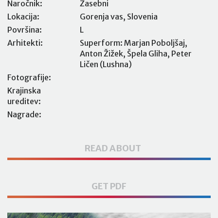
Naročnik:
Zasebni
Lokacija:
Gorenja vas, Slovenia
Površina:
L
Arhitekti:
Superform: Marjan Poboljšaj,
Anton Žižek, Špela Gliha, Peter
Ličen (Lushna)
Fotografije:
Krajinska
ureditev:
Nagrade:
READ ABOUT
GET PDF